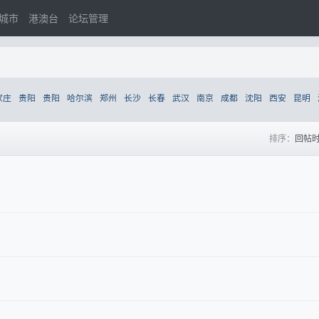
城市
港澳台
论坛管理
家庄
贵阳
贵阳
哈尔滨
郑州
长沙
长春
武汉
南京
成都
沈阳
西安
昆明
排序：
回帖