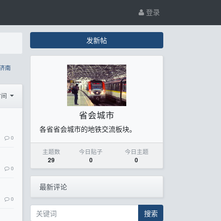
登录
发新帖
济南
时间
省会城市
各省省会城市的地铁交流板块。
0
主题数
今日贴子
今日主题
29
0
0
0
最新评论
0
搜索