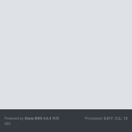
Powered by
地铁
Processed:
, SQL:
Xiuno BBS
4.0.4
0.017
13
360