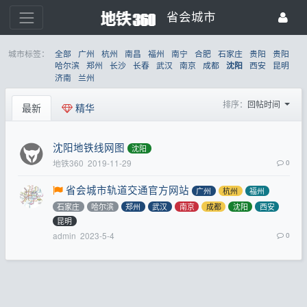
省会城市
城市标签：
全部
广州
杭州
南昌
福州
南宁
合肥
石家庄
贵阳
贵阳
哈尔滨
郑州
长沙
长春
武汉
南京
成都
西安
昆明
沈阳
济南
兰州
排序：
回帖时间
最新
精华
沈阳地铁线网图
沈阳
地铁360
2019-11-29
0
省会城市轨道交通官方网站
广州
杭州
福州
石家庄
哈尔滨
郑州
武汉
南京
成都
沈阳
西安
昆明
admin
2023-5-4
0