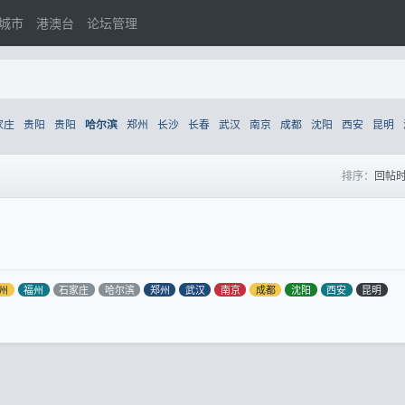
城市
港澳台
论坛管理
家庄
贵阳
贵阳
郑州
长沙
长春
武汉
南京
成都
沈阳
西安
昆明
哈尔滨
排序：
回帖
州
福州
石家庄
哈尔滨
郑州
武汉
南京
成都
沈阳
西安
昆明