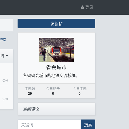
登录
发新帖
济南
时间
省会城市
各省省会城市的地铁交流板块。
0
主题数
今日贴子
今日主题
29
0
0
0
最新评论
搜索