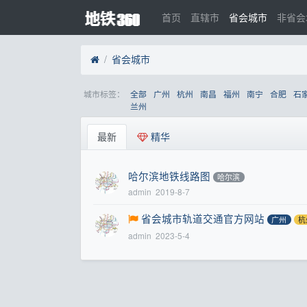
首页
直辖市
省会城市
非省会
省会城市
城市标签：
全部
广州
杭州
南昌
福州
南宁
合肥
石
兰州
最新
精华
哈尔滨地铁线路图
哈尔滨
admin
2019-8-7
省会城市轨道交通官方网站
广州
杭
admin
2023-5-4